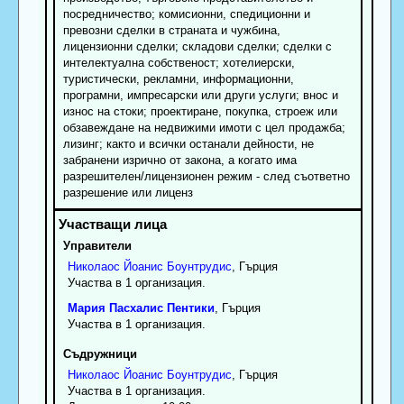
посредничество; комисионни, спедиционни и
превозни сделки в страната и чужбина,
лицензионни сделки; складови сделки; сделки с
интелектуална собственост; хотелиерски,
туристически, рекламни, информационни,
програмни, импресарски или други услуги; внос и
износ на стоки; проектиране, покупка, строеж или
обзавеждане на недвижими имоти с цел продажба;
лизинг; както и всички останали дейности, не
забранени изрично от закона, а когато има
разрешителен/лицензионен режим - след съответно
разрешение или лиценз
Управители
Николаос
Йоанис
Боунтрудис
, Гърция
Участва в 1 организация.
Мария
Пасхалис
Пентики
, Гърция
Участва в 1 организация.
Съдружници
Николаос
Йоанис
Боунтрудис
, Гърция
Участва в 1 организация.