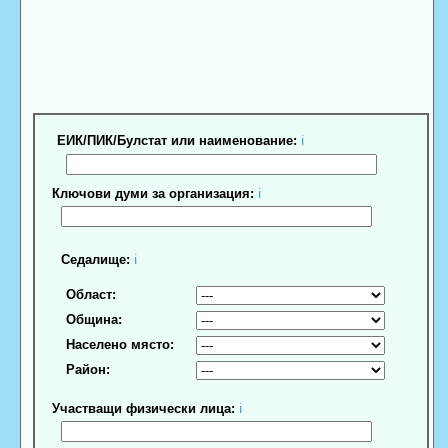
ЕИК/ПИК/Булстат или наименование:
ℹ
Ключови думи за организация:
ℹ
Седалище:
ℹ
Област:
Община:
Населено място:
Район:
Участващи физически лица:
ℹ