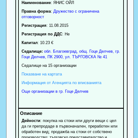
Наименование
:
ЯНИС ОЙЛ
Правна форма
:
Дружество с ограничена
отговорност
Регистрация
: 11.08.2015
Регистрация по ДДС
: Нe
Капитал
: 10.23 €
Седалище:
обл.
Благоевград
,
общ. Гоце Делчев
,
гр.
Гоце Делчев
, ПК
2900
,
ул. ТЪРГОВСКА № 41
Седалище на 15 организации
Показване на картата
Информация от Агенцията по вписванията
Още организации в гр. Гоце Делчев
Дейности
: покупка на стоки или други вещи с цел
да ги препродаде в първоначален, преработен или
обработен вид; продажба на стоки от собствено
производство; търговско представителство и