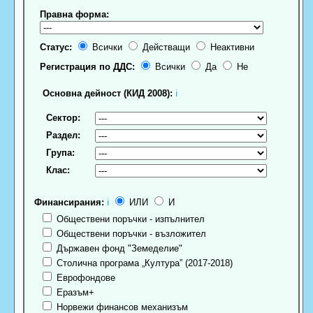
Правна форма:
Статус:
Всички
Действащи
Неактивни
Регистрация по ДДС:
Всички
Да
Не
Основна дейност (КИД 2008):
ℹ
Сектор:
Раздел:
Група:
Клас:
Финансирания:
ℹ
ИЛИ
И
Обществени поръчки - изпълнител
Обществени поръчки - възложител
Държавен фонд "Земеделие"
Столична програма „Култура” (2017-2018)
Еврофондове
Еразъм+
Норвежи финансов механизъм