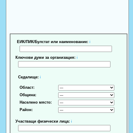
ЕИК/ПИК/Булстат или наименование:
ℹ
Ключови думи за организация:
ℹ
Седалище:
ℹ
Област:
Община:
Населено място:
Район:
Участващи физически лица:
ℹ