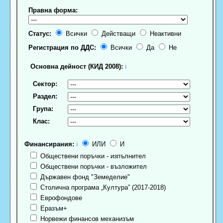
Правна форма:
Статус:
Всички
Действащи
Неактивни
Регистрация по ДДС:
Всички
Да
Не
Основна дейност (КИД 2008):
ℹ
Сектор:
Раздел:
Група:
Клас:
Финансирания:
ℹ
ИЛИ
И
Обществени поръчки - изпълнител
Обществени поръчки - възложител
Държавен фонд "Земеделие"
Столична програма „Култура” (2017-2018)
Еврофондове
Еразъм+
Норвежи финансов механизъм