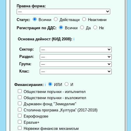
Правна форма:
Статус:
Всички
Действащи
Неактивни
Регистрация по ДДС:
Всички
Да
Не
Основна дейност (КИД 2008):
ℹ
Сектор:
Раздел:
Група:
Клас:
Финансирания:
ℹ
ИЛИ
И
Обществени поръчки - изпълнител
Обществени поръчки - възложител
Държавен фонд "Земеделие"
Столична програма „Култура” (2017-2018)
Еврофондове
Еразъм+
Норвежи финансов механизъм