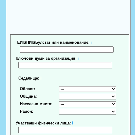
ЕИК/ПИК/Булстат или наименование:
ℹ
Ключови думи за организация:
ℹ
Седалище:
ℹ
Област:
Община:
Населено място:
Район:
Участващи физически лица:
ℹ