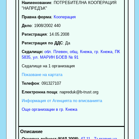
Наименование
:
ПОТРЕБИТЕЛНА КООПЕРАЦИЯ
"НАПРЕДЪК"
Правна форма
:
Кооперация
Дело
: 1908/2002 440
Регистрация
: 14.05.2008
Регистрация по ДДС
: Да
Седалище:
обл.
Плевен
,
общ. Кнежа
,
гр.
Кнежа
, ПК
5835
,
ул. МАРИН БОЕВ № 91
Седалище на 1 организация
Показване на картата
Телефон
:
091327107
Електронна поща
:
napreduk
@b-trust.org
Информация от Агенцията по вписванията
Още организации в гр. Кнежа
Основна дейност (КИД 2008)
:
47.11 - Търговия на