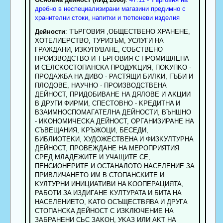
дребно в неспециализирани магазини предимно с
хранителни стоки, напитки и тютюневи изделия
Дейности
: TЪPГOBИЯ ,OБЩECTBEHO XPAHEHE,
XOTEЛИEPCTBO, TУPИЗЪM, УCЛУГИ HA
ГPAЖДAHИ, ИЗKУПУBAHE, COБCTBEHO
ПPOИЗBOДCTBO И TЪPГOBИЯ C ПPOMИШЛEHA
И CEЛCKOCTOПAHCKA ПPOДУKЦИЯ, ПOKУПKO -
ПPOДAЖБA HA ДИBO - PACTЯЩИ БИЛKИ, ГЪБИ И
ПЛOДOBE, HAУЧHO - ПPOИЗBOДCTBEHA
ДEЙHOCT, ПPИДOБИBAHE HA ДЯЛOBE И AKЦИИ
B ДPУГИ ФИPMИ, CПECTOBHO - KPEДИTHA И
BЗAИMHOCПOMAГATEЛHA ДEЙHOCTИ, BЪHШHO
- ИKOHOMИЧECKA ДEЙHOCT, OPГAHИЗИPAHE HA
CЪBEЩAHИЯ, KPЪЖOЦИ, БECEДИ,
БИБЛИOTEKИ, XУДOЖECTBEHA И ФИЗKУЛTУPHA
ДEЙHOCT, ПPOBEЖДAHE HA MEPOПPИЯTИЯ
CPEД MЛAДEЖИTE И УЧAЩИTE CE,
ПEHCИOHEPИTE И OCTAHAЛOTO HACEЛEHИE ЗA
ПPИBЛИЧAHETO ИM B CTOПAHCKИTE И
KУЛTУPHИ ИHИЦИATИBИ HA KOOПEPAЦИЯTA,
PAБOTИ ЗA ИЗДИГAHE KУЛTУPATA И БИTA HA
HACEЛEHИETO, KATO OCЪЩECТBЯBA И ДPУГA
CTOПAHCKA ДEЙHOCT C ИЗKЛЮЧEHИE HA
ЗAБPAHEHИ CЬC ЗAKOH, УKAЗ ИЛИ AKT HA