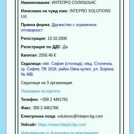
Наименование
:
ИНТЕПРО СОЛЮШЪНС
Изписване на чужд език
: INTEPRO SOLUTIONS
Ltd.
Правна форма
:
Дружество с ограничена
отговорност
Регистрация
: 13.10.2008
Регистрация по ДДС
: Да
Капитал
: 2556.46 €
Седалище:
обл.
София (столица)
,
общ. Столична
,
гр.
София
, ПК
1618
,
район Овча купел
,
ул. Боряна
№ 48Б
Седалище на 3 организации
Показване на картата
Телефон
:
+359 2 4461761
Факс
:
359 2 4461766
Електронна поща
:
solutions
@Intepro-bg.com
Уебсайт
:
https://www.intepro-bg.com/
Информация от Агенцията по вписванията