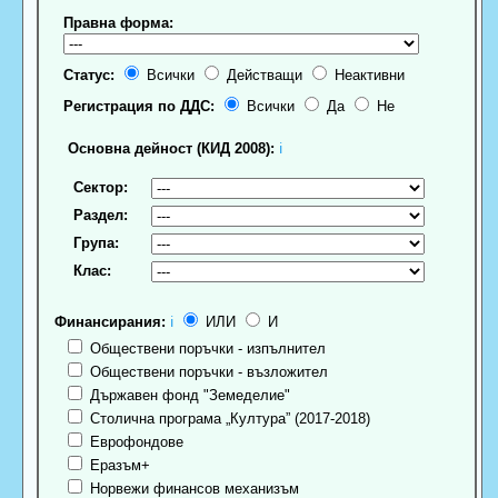
Правна форма:
Статус:
Всички
Действащи
Неактивни
Регистрация по ДДС:
Всички
Да
Не
Основна дейност (КИД 2008):
ℹ
Сектор:
Раздел:
Група:
Клас:
Финансирания:
ℹ
ИЛИ
И
Обществени поръчки - изпълнител
Обществени поръчки - възложител
Държавен фонд "Земеделие"
Столична програма „Култура” (2017-2018)
Еврофондове
Еразъм+
Норвежи финансов механизъм