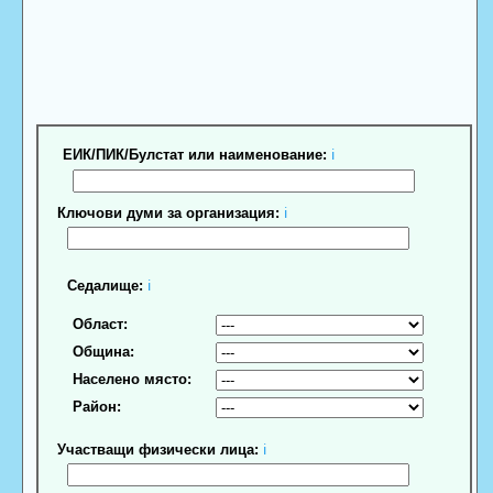
ЕИК/ПИК/Булстат или наименование:
ℹ
Ключови думи за организация:
ℹ
Седалище:
ℹ
Област:
Община:
Населено място:
Район:
Участващи физически лица:
ℹ