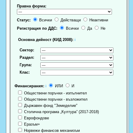
Правна форма:
Статус:
Всички
Действащи
Неактивни
Регистрация по ДДС:
Всички
Да
Не
Основна дейност (КИД 2008):
ℹ
Сектор:
Раздел:
Група:
Клас:
Финансирания:
ℹ
ИЛИ
И
Обществени поръчки - изпълнител
Обществени поръчки - възложител
Държавен фонд "Земеделие"
Столична програма „Култура” (2017-2018)
Еврофондове
Еразъм+
Норвежи финансов механизъм