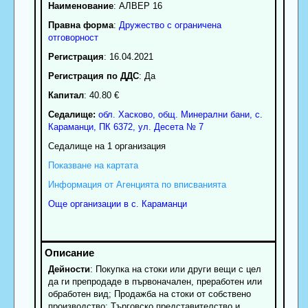
Наименование
:
АЛВЕР 16
Правна форма
:
Дружество с ограничена
отговорност
Регистрация
: 16.04.2021
Регистрация по ДДС
: Да
Капитал
: 40.80 €
Седалище:
обл.
Хасково
,
общ. Минерални бани
,
с.
Караманци
, ПК
6372
,
ул. Десета № 7
Седалище на 1 организация
Показване на картата
Информация от Агенцията по вписванията
Още организации в с. Караманци
Дейности
: Покупка на стоки или други вещи с цел
да ги препродаде в първоначален, преработен или
обработен вид; Продажба на стоки от собствено
производство; Търговско представителство и