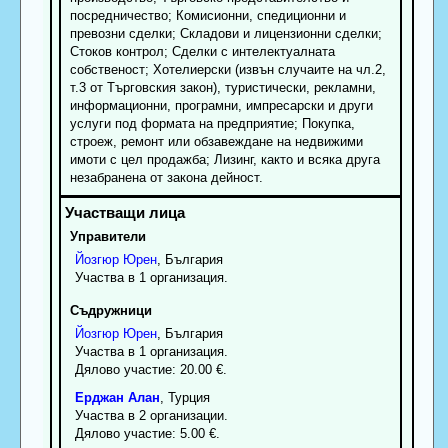
посредничество; Комисионни, спедиционни и
превозни сделки; Складови и лицензионни сделки;
Стоков контрол; Сделки с интелектуалната
собственост; Хотелиерски (извън случаите на чл.2,
т.3 от Търговския закон), туристически, рекламни,
информационни, програмни, импресарски и други
услуги под формата на предприятие; Покупка,
строеж, ремонт или обзавеждане на недвижими
имоти с цел продажба; Лизинг, както и всяка друга
незабранена от закона дейност.
Управители
Йозгюр
Юрен
, България
Участва в 1 организация.
Съдружници
Йозгюр
Юрен
, България
Участва в 1 организация.
Дялово участие: 20.00 €.
Ерджан
Алан
, Турция
Участва в 2 организации.
Дялово участие: 5.00 €.