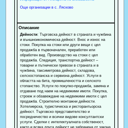
Още организации в с. Лясково
Дейности
: Търговска дейност в страната и чужбина
и външноикономическа дейност. Внос и износ на
стоки. Покупка на стоки или други вещи с цел
продажба в първоначален, преработен или
обработен вид. Производство на стоки с цел
продажба. Спедиция, транспортна дейност –
товарни и пътнически превози в страната и в
чужбина, таксиметрова дейност, складова,
селскостопанска и сервизна дейност. Услуги в
областта на бита, промишлеността и селското
стопанство. Услуги по покупко-продажба, замяна и
отдаване под наем на недвижими имоти. Покупка,
строеж и обзавеждане на недвижими имоти с цел
продажба. Строително монтажни дейности.
Хотелиерска, туристическа и ресторантьорска
дейност. Търговско представителство и
посредничество и всички видове консултантски
услуги. Сделки с интелектуалната собственост,
както и всяка друга дейност не забранена от закона.