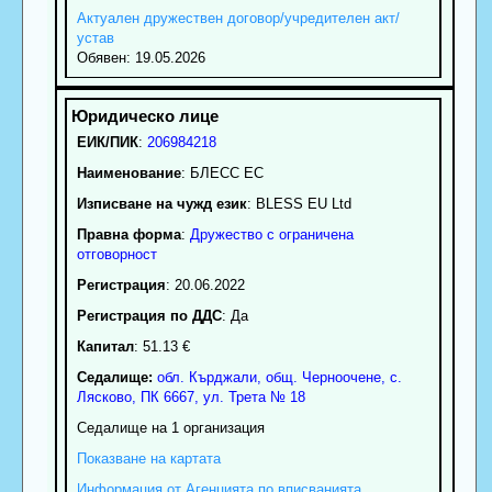
Актуален дружествен договор/учредителен акт/
устав
Обявен: 19.05.2026
ЕИК/ПИК
:
206984218
Наименование
:
БЛЕСС ЕС
Изписване на чужд език
: BLESS EU Ltd
Правна форма
:
Дружество с ограничена
отговорност
Регистрация
: 20.06.2022
Регистрация по ДДС
: Да
Капитал
: 51.13 €
Седалище:
обл.
Кърджали
,
общ. Черноочене
,
с.
Лясково
, ПК
6667
,
ул. Трета № 18
Седалище на 1 организация
Показване на картата
Информация от Агенцията по вписванията