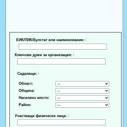
ЕИК/ПИК/Булстат или наименование:
ℹ
Ключови думи за организация:
ℹ
Седалище:
ℹ
Област:
Община:
Населено място:
Район:
Участващи физически лица:
ℹ