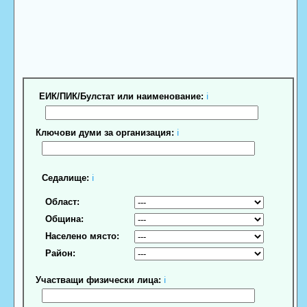
ЕИК/ПИК/Булстат или наименование:
ℹ
Ключови думи за организация:
ℹ
Седалище:
ℹ
Област:
Община:
Населено място:
Район:
Участващи физически лица:
ℹ