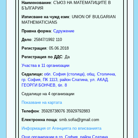
Наименование
:
СЪЮЗ НА МАТЕМАТИЦИТЕ В
БЪЛГАРИЯ
Изписване на чужд език
: UNION OF BULGARIAN
MATHEMATICIANS
Правна форма
:
Сдружение
Дело
: 25847/1992 110
Регистрация
: 05.06.2018
Регистрация по ДДС
: Да
Участва в 11 организации
Седалище:
обл.
София (столица)
,
общ. Столична
,
гр.
София
, ПК
1113
,
район Слатина
,
ул. АКАД.
ГЕОРГИ БОНЧЕВ, бл. 8
Седалище на 4 организации
Показване на картата
Телефон
:
35928738076 35929792883
Електронна поща
:
smb.sofia
@gmail.com
Информация от Агенцията по вписванията
Още организации в гр. София, район Слатина