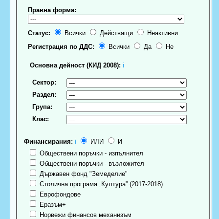
Правна форма:
Статус:
Всички
Действащи
Неактивни
Регистрация по ДДС:
Всички
Да
Не
Основна дейност (КИД 2008):
ℹ
Сектор:
Раздел:
Група:
Клас:
Финансирания:
ℹ
ИЛИ
И
Обществени поръчки - изпълнител
Обществени поръчки - възложител
Държавен фонд "Земеделие"
Столична програма „Култура” (2017-2018)
Еврофондове
Еразъм+
Норвежи финансов механизъм