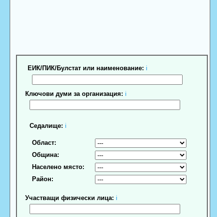
ЕИК/ПИК/Булстат или наименование:
ℹ
Ключови думи за организация:
ℹ
Седалище:
ℹ
Област:
Община:
Населено място:
Район:
Участващи физически лица:
ℹ