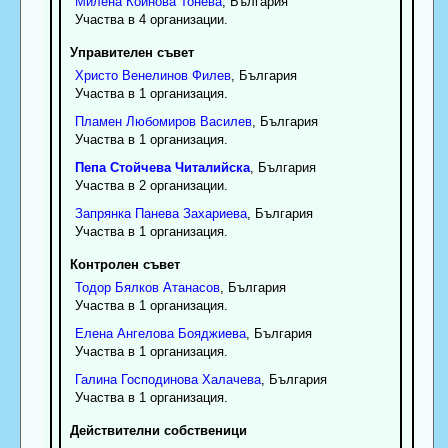
Милена
Койнова
Тонева
, България
Участва в 4 организации.
Управителен съвет
Христо
Венелинов
Филев
, България
Участва в 1 организация.
Пламен
Любомиров
Василев
, България
Участва в 1 организация.
Пепа
Стойчева
Читалийска
, България
Участва в 2 организации.
Запрянка
Панева
Захариева
, България
Участва в 1 организация.
Контролен съвет
Тодор
Бялков
Атанасов
, България
Участва в 1 организация.
Елена
Ангелова
Бояджиева
, България
Участва в 1 организация.
Галина
Господинова
Халачева
, България
Участва в 1 организация.
Действителни собственици