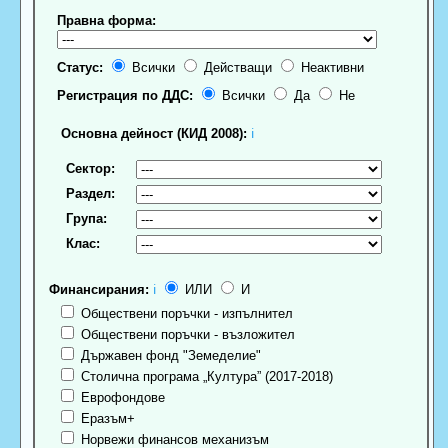
Правна форма:
Статус:
Всички
Действащи
Неактивни
Регистрация по ДДС:
Всички
Да
Не
Основна дейност (КИД 2008):
ℹ
Сектор:
Раздел:
Група:
Клас:
Финансирания:
ℹ
ИЛИ
И
Обществени поръчки - изпълнител
Обществени поръчки - възложител
Държавен фонд "Земеделие"
Столична програма „Култура” (2017-2018)
Еврофондове
Еразъм+
Норвежи финансов механизъм