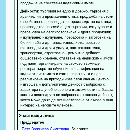
продажба на собствени недвижими имоти
Дейности
: търговия на едро и дребно, търговия с
хранителни и промишлени стоки, продажба на стоки
от собствено производство, производство на стоки,
производство на хляб с цел търговия, изкупуване и
преработка на селскостопанска и друга продукция;
изкупуване; изкупуване, преработка и заготовка на
билки, гъби и др., внос, износ; хотелиерство,
счетоводни и други услуги; застрахователна,
транспортна, строително - ремонтна дейност,
обществено хранене, отдаване на недвижими имоти
под наем, организиране на стоково тържище;
ресторантьорство обучение и квалификация на
кадри от системата и извън нея в т.ч. и с цел
реализиране на приходи чрез своя учебен център;
извършва и допълнителна дейност съобразно с
характера на учебно звено и възможности на базата
както и всяка друга не забранена от закона дейност,
която може да бъде осъществявана от съюза в общ
интерес на неговите членове.
Председател
Петя
Георгиева
Димитрова
, България