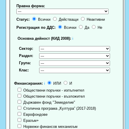
Правна форма:
Статус:
Всички
Действащи
Неактивни
Регистрация по ДДС:
Всички
Да
Не
Основна дейност (КИД 2008):
ℹ
Сектор:
Раздел:
Група:
Клас:
Финансирания:
ℹ
ИЛИ
И
Обществени поръчки - изпълнител
Обществени поръчки - възложител
Държавен фонд "Земеделие"
Столична програма „Култура” (2017-2018)
Еврофондове
Еразъм+
Норвежи финансов механизъм