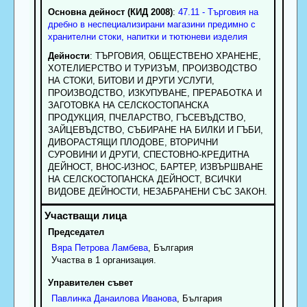
Основна дейност (КИД 2008)
:
47.11 - Търговия на
дребно в неспециализирани магазини предимно с
хранителни стоки, напитки и тютюневи изделия
Дейности
: ТЪРГОВИЯ, ОБЩЕСТВЕНО ХРАНЕНЕ,
ХОТЕЛИЕРСТВО И ТУРИЗЪМ, ПРОИЗВОДСТВО
НА СТОКИ, БИТОВИ И ДРУГИ УСЛУГИ,
ПРОИЗВОДСТВО, ИЗКУПУВАНЕ, ПРЕРАБОТКА И
ЗАГОТОВКА НА СЕЛСКОСТОПАНСКА
ПРОДУКЦИЯ, ПЧЕЛАРСТВО, ГЪСЕВЪДСТВО,
ЗАЙЦЕВЪДСТВО, СЪБИРАНЕ НА БИЛКИ И ГЪБИ,
ДИВОРАСТЯЩИ ПЛОДОВЕ, ВТОРИЧНИ
СУРОВИНИ И ДРУГИ, СПЕСТОВНО-КРЕДИТНА
ДЕЙНОСТ, ВНОС-ИЗНОС, БАРТЕР, ИЗВЪРШВАНЕ
НА СЕЛСКОСТОПАНСКА ДЕЙНОСТ, ВСИЧКИ
ВИДОВЕ ДЕЙНОСТИ, НЕЗАБРАНЕНИ СЪС ЗАКОН.
Председател
Вяра
Петрова
Ламбева
, България
Участва в 1 организация.
Управителен съвет
Павлинка
Данаилова
Иванова
, България