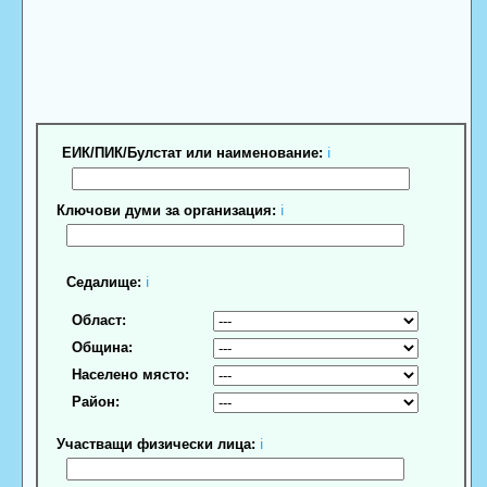
ЕИК/ПИК/Булстат или наименование:
ℹ
Ключови думи за организация:
ℹ
Седалище:
ℹ
Област:
Община:
Населено място:
Район:
Участващи физически лица:
ℹ