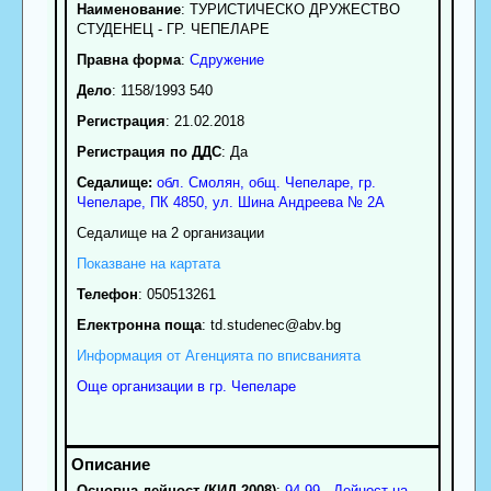
Наименование
:
ТУРИСТИЧЕСКО ДРУЖЕСТВО
СТУДЕНЕЦ - ГР. ЧЕПЕЛАРЕ
Правна форма
:
Сдружение
Дело
: 1158/1993 540
Регистрация
: 21.02.2018
Регистрация по ДДС
: Да
Седалище:
обл.
Смолян
,
общ. Чепеларе
,
гр.
Чепеларе
, ПК
4850
,
ул. Шина Андреева № 2А
Седалище на 2 организации
Показване на картата
Телефон
:
050513261
Електронна поща
:
td.studenec
@abv.bg
Информация от Агенцията по вписванията
Още организации в гр. Чепеларе
Основна дейност (КИД 2008)
:
94.99 - Дейност на