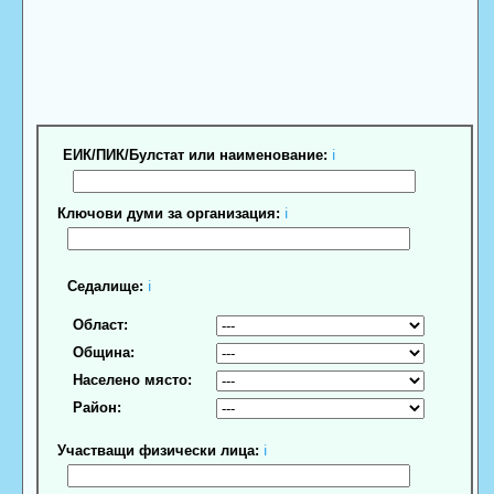
ЕИК/ПИК/Булстат или наименование:
ℹ
Ключови думи за организация:
ℹ
Седалище:
ℹ
Област:
Община:
Населено място:
Район:
Участващи физически лица:
ℹ