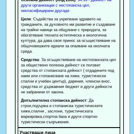
други организации с нестопанска цел,
некласифицирани другаде
Цели
: Съдейства за укрепване здравето на
гражданите, за духовното им развитие и създаване
на трайни навици за общуване с природата, за
обогатяване тяхната естетическа и екологична
култура, да дава своя принос за осъществяване на
общочовешките идеали за опазване на околната
среда.
Средства
: За осъществяване на нестопанската цел
за обществено полезна дейност се ползват
средства от стопанската дейност ( отдадените под
наем или стопанисване на хижи, туристически
спални и учебен център), дарения, членски внос,
средства от държавния бюджет и други дейности
не забранени от закона.
Допълнителна стопанска дейност
: Да
строи,подържа и стопанисва туристическите
хижи,спални , заслони, туристическата
маркировка,спортна база и други спортно-
туристически съоръжения.