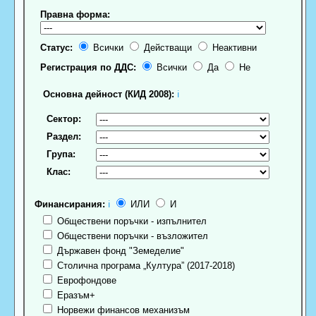
Правна форма:
Статус:
Всички
Действащи
Неактивни
Регистрация по ДДС:
Всички
Да
Не
Основна дейност (КИД 2008):
ℹ
Сектор:
Раздел:
Група:
Клас:
Финансирания:
ℹ
ИЛИ
И
Обществени поръчки - изпълнител
Обществени поръчки - възложител
Държавен фонд "Земеделие"
Столична програма „Култура” (2017-2018)
Еврофондове
Еразъм+
Норвежи финансов механизъм