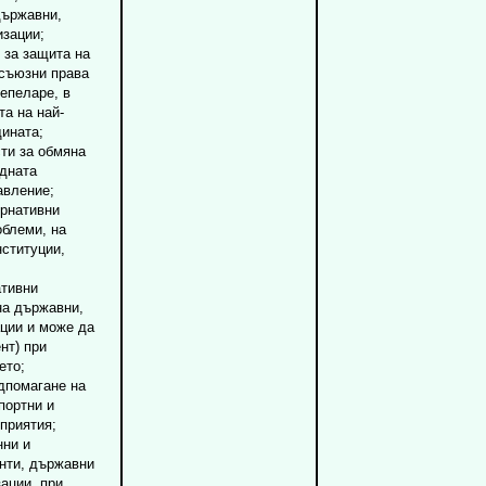
държавни,
изации;
 за защита на
 съюзни права
епеларе, в
та на най-
ината;
ти за обмяна
одната
авление;
рнативни
облеми, на
нституции,
тивни
на държавни,
ации и може да
нт) при
ето;
дпомагане на
портни и
приятия;
нни и
нти, държавни
зации, при