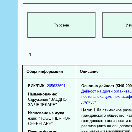
1
Обща информация
Описание
ЕИК/ПИК
:
205633691
Основна дейност (КИД 200
Дейност на други организац
Наименование
:
нестопанска цел, некласиф
Сдружение "ЗАЕДНО
другаде
ЗА ЧЕПЕЛАРЕ"
Цели
: 1.Да стимулира разв
Изписване на чужд
гражданското общество, ка
език
: "TOGETHER FOR
гражданската активност и с
CHEPELARE"
реализацията на общополез
инициативи и мероприятия;
Правна форма
: