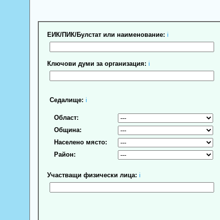
ЕИК/ПИК/Булстат или наименование:
ℹ
Ключови думи за организация:
ℹ
Седалище:
ℹ
Област:
Община:
Населено място:
Район:
Участващи физически лица:
ℹ