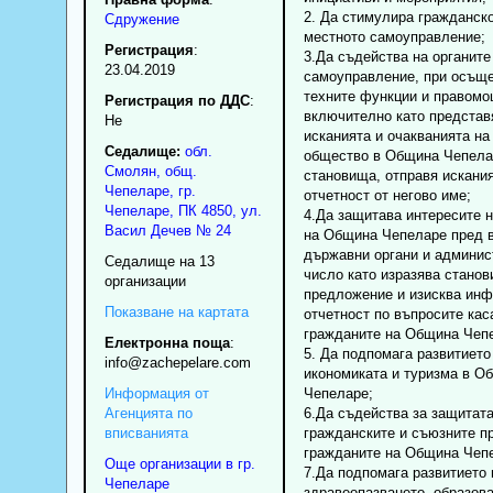
2. Да стимулира гражданско
Сдружение
местното самоуправление;
Регистрация
:
3.Да съдейства на органите
23.04.2019
самоуправление, при осъще
техните функции и правомо
Регистрация по ДДС
:
включително като представ
Нe
исканията и очакванията на
Седалище:
обл.
общество в Община Чепела
Смолян
,
общ.
становища, отправя искания
Чепеларе
,
гр.
отчетност от негово име;
Чепеларе
, ПК
4850
,
ул.
4.Да защитава интересите 
Васил Дечев № 24
на Община Чепеларе пред 
държавни органи и админист
Седалище на 13
число като изразява станов
организации
предложение и изисква ин
Показване на картата
отчетност по въпросите ка
гражданите на Община Чеп
Електронна поща
:
5. Да подпомага развитието
info
@zachepelare.com
икономиката и туризма в О
Информация от
Чепеларе;
Агенцията по
6.Да съдейства за защитата
вписванията
гражданските и съюзните п
гражданите на Община Чеп
Още организации в гр.
7.Да подпомага развитието 
Чепеларе
здравеопазването, образова