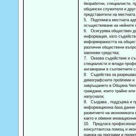
безработни, специалисти, 
общински служители и друг
представители на местната
5. Подпомага местната ад
осъществяване на нейните 
6. Осигурява обществен д
информация, като съдейств
информираността на общес
различни обществени въпро
законови средства;
7. Оказва съдействие и съ
специалисти и млади проф
ангажирани в съответните 
8. Съдейства за разрешава
демографските проблеми и
завръщането в Община Чеп
граждани, които трайно или
напуснали;
9. Създава , поддържа и п
информационна база данни 
развитието на икономиката 
както и обменя иновационни
10. Предлага професионал
консултантска помощ и ико
оценка на програми и проект