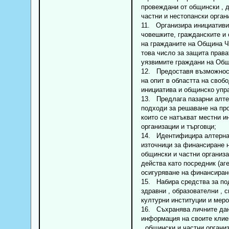
провеждани от общински , 
частни и нестопански орган
11. Организира инициативи
човешките, гражданските и
на гражданите на Община Ч
това число за защита права
уязвимите граждани на Общ
12. Предоставя възможнос
на опит в областта на своб
инициатива и общинско упр
13. Предлага пазарни алте
подходи за решаване на пр
които се натъкват местни и
организации и търговци;
14. Идентифицира алтерна
източници за финансиране 
общински и частни организ
действа като посредник (аге
осигуряване на финансиран
15. Набира средства за по
здравни , образователни , с
културни институции и меро
16. Съхранява личните да
информация на своите клие
, общински и частни органи