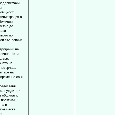
предприемачи,
и
 общност;
министрация в
функции;
остъп до
а за
твото по
си със всички
трудничи на
есионалисти,
сфери;
нето на
 насърчава
еларе на
 временно са я
редоставя
за нуждите и
в общината,
 практики;
на и
номическа
и ,