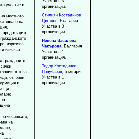
Участва в 3
то участие в
организации.
Стилиян
Костадинов
 на местното
Цветков
, България
ствяване на
Участва в 3
щия,
организации.
я пред същите
 гражданското
Невена
Василева
ре, изразява
Чакърова
, България
 и изисква
Участва в 1
организация.
на гражданите
Тодор
Костадинов
всички
Папучаров
, България
рации, в това
Участва в 1
ища, отправя
организация.
формация и
саещи
еларе;
 на
бщина
 на човешките,
рава на
еларе;
на
нието,