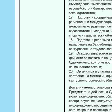
съблюдаване изискванията 
европейското и българското
законодателство;
17. Подготвя и координира
регионални и международни
икономическо развитие, нау
образователен, младежки, 
спортно - туристически обм
18. Подготвя и реализира 
намаляване на безработица
осигуряване на трудова зае
19. Осъществява всякакв
дейности за постигане на ц
Сдружението, които не прот
националните закони;
20. Организира и участва в
чествания на местни и нац
културно-исторически събит
Допълнителна стопанска 
Предметът на дейност на 
включва:информиране, обмя
срещи, обучение, консултир
информационно посредниче
организиране и провеждане