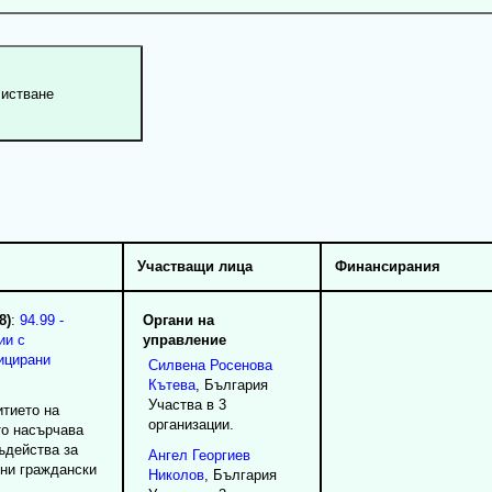
Участващи лица
Финансирания
8)
:
94.99 -
Органи на
ии с
управление
ицирани
Силвена
Росенова
Кътева
, България
Участва в 3
итието на
организации.
то насърчава
ъдейства за
Ангел
Георгиев
ни граждански
Николов
, България