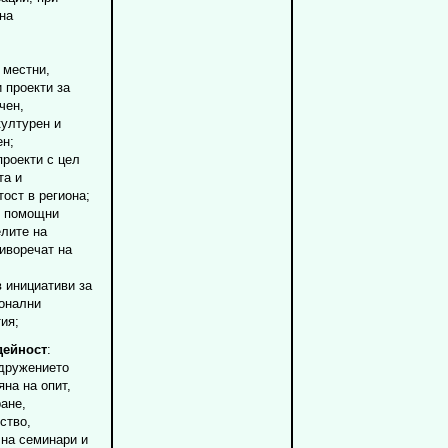
на
 местни,
 проекти за
чен,
културен и
ен;
проекти с цел
та и
тост в региона;
и помощни
елите на
иворечат на
 инициативи за
ионални
ия;
дейност
:
Сдружението
на на опит,
ане,
ство,
 на семинари и