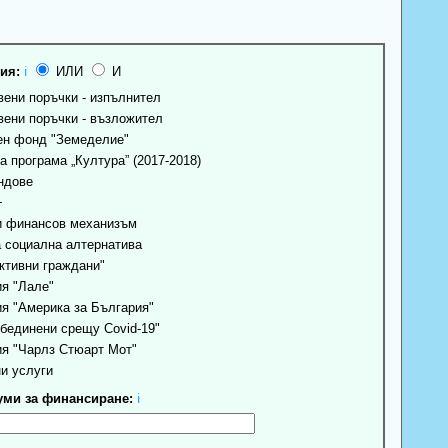
ия:
ℹ
ИЛИ
И
ени поръчки - изпълнител
ени поръчки - възложител
н фонд "Земеделие"
 програма „Култура” (2017-2018)
ндове
+
 финансов механизъм
 социална алтернатива
ктивни граждани"
я "Лале"
я "Америка за България"
бединени срещу Covid-19"
я "Чарлз Стюарт Мот"
и услуги
ми за финансиране:
ℹ