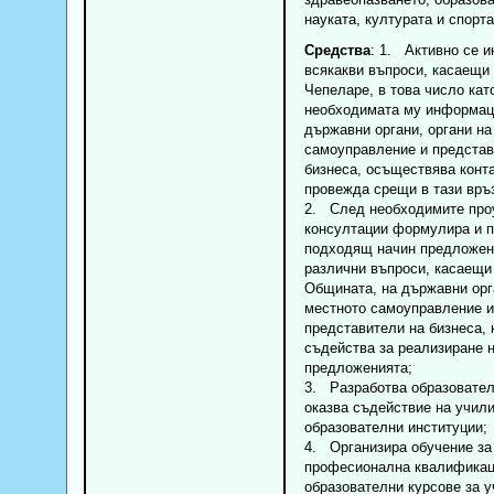
науката, културата и спорт
Средства
: 1. Активно се 
всякакви въпроси, касаещ
Чепеларе, в това число кат
необходимата му информац
държавни органи, органи на
самоуправление и представ
бизнеса, осъществява конта
провежда срещи в тази връ
2. След необходимите про
консултации формулира и п
подходящ начин предложен
различни въпроси, касаещи
Общината, на държавни орга
местното самоуправление и
представители на бизнеса, 
съдейства за реализиране 
предложенията;
3. Разработва образовател
оказва съдействие на учил
образователни институции;
4. Организира обучение за
професионална квалификац
образователни курсове за 