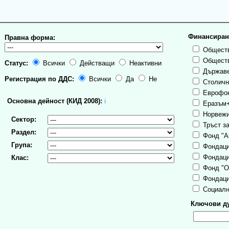
Финансиран
Правна форма:
Обществ
Обществ
Статус:
Всички
Действащи
Неактивни
Държаве
Регистрация по ДДС:
Всички
Да
Не
Столична
Еврофо
Основна дейност (КИД 2008):
ℹ
Еразъм
Норвежи
Сектор:
Тръст за
Раздел:
Фонд "А
Група:
Фондаци
Фондаци
Клас:
Фонд "О
Фондаци
Социалн
Ключови ду