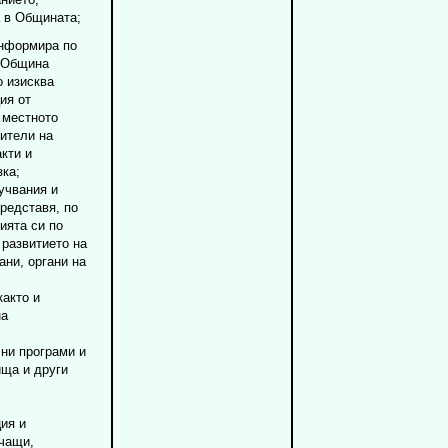
а в Общината;
информира по
и Община
о изисква
ия от
 местното
ители на
кти и
зка;
учвания и
редставя, по
ията си по
 развитието на
ни, органи на
както и
на
ни програми и
ища и други
ия и
учащи,