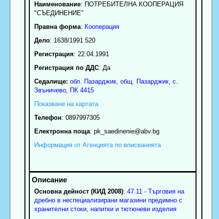
Наименование
:
ПОТРЕБИТЕЛНА КООПЕРАЦИЯ
"СЪЕДИНЕНИЕ"
Правна форма
:
Кооперация
Дело
: 1638/1991 520
Регистрация
: 22.04.1991
Регистрация по ДДС
: Да
Седалище:
обл.
Пазарджик
,
общ. Пазарджик
,
с.
Звъничево
, ПК
4415
Показване на картата
Телефон
:
0897997305
Електронна поща
:
pk_saedinenie
@abv.bg
Информация от Агенцията по вписванията
Основна дейност (КИД 2008)
:
47.11 - Търговия на
дребно в неспециализирани магазини предимно с
хранителни стоки, напитки и тютюневи изделия