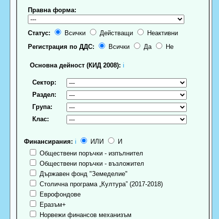
Правна форма:
Статус:
Всички
Действащи
Неактивни
Регистрация по ДДС:
Всички
Да
Не
Основна дейност (КИД 2008):
ℹ
Сектор:
Раздел:
Група:
Клас:
Финансирания:
ℹ
ИЛИ
И
Обществени поръчки - изпълнител
Обществени поръчки - възложител
Държавен фонд "Земеделие"
Столична програма „Култура” (2017-2018)
Еврофондове
Еразъм+
Норвежи финансов механизъм