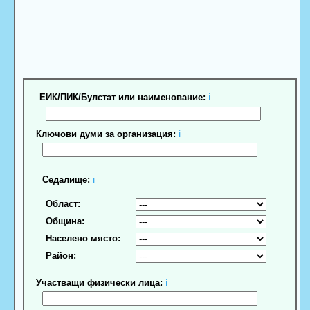
ЕИК/ПИК/Булстат или наименование:
ℹ
Ключови думи за организация:
ℹ
Седалище:
ℹ
Област:
Община:
Населено място:
Район:
Участващи физически лица:
ℹ