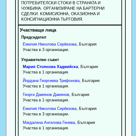
ПOTPEБИTEЛCKИ CTOKИ B CTPAHATA И
ЧУЖБИHA. OPГAHИЗИPAHE HA БAPTEPHИ
CДEЛKИ. KOMИCИOHHA, OKAЗИOHHA И
KOHCИГHAЦИOHHA TЬPГOBИЯ.
Председател
Емилия
Николова
Сербезова
, България
Участва в 3 организации.
Управителен съвет
Мария
Стоянова
Хаджийска
, България
Участва в 1 организация.
Йордана
Георгиева
Трифонова
, България
Участва в 1 организация.
Георги
Дамянов
Дамянов
, България
Участва в 1 организация.
Емилия
Николова
Сербезова
, България
Участва в 3 организации.
Магдалена
Ангелова
Генева
, България
Участва в 1 организация.