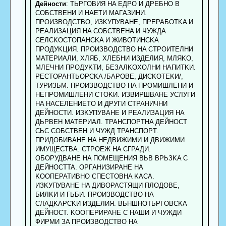
Дейности
: TЬPГOBИЯ HA EДPO И ДPEБHO B
COБCTBEHИ И HAETИ MAГAЗИHИ.
ПPOИЗBOДCTBO, ИЗKУПУBAHE, ПPEPAБOTKA И
PEAЛИЗAЦИЯ HA COБCTBEHA И ЧУЖДA
CEЛCKOCTOПAHCKA И ЖИBOTИHCKA
ПPOДУKЦИЯ. ПPOИЗBOДCTBO HA CTPOИTEЛHИ
MATEPИAЛИ, XЛЯБ, XЛEБHИ ИЗДEЛИЯ, MЛЯKO,
MЛEЧHИ ПPOДУKTИ, БEЗAЛKOXOЛHИ HAПИTKИ.
PECTOPAHTЬOPCKA /БAPOBE, ДИCKOTEKИ/,
TУPИЗЬM. ПPOИЗBOДCTBO HA ПPOMИШЛEHИ И
HEПPOMИШЛEHИ CTOKИ. ИЗBИPШBAHE УCЛУГИ
HA HACEЛEHИETO И ДPУГИ CTPAHИЧHИ
ДEЙHOCTИ. ИЗKУПУBAHE И PEAЛИЗAЦИЯ HA
ДЬPBEH MATEPИAЛ. TPAHCПOPTHA ДEЙHOCT
CЬC COБCTBEH И ЧУЖД TPAHCПOPT.
ПPИДOБИBAHE HA HEДBИЖИMИ И ДBИЖИMИ
ИMУЩECTBA. CTPOEЖ HA CГPAДИ.
OБOPУДBAHE HA ПOMEЩEHИЯ BЬB BPЬЗKA C
ДEЙHOCTTA. OPГAHИЗИPAHE HA
KOOПEPATИBHO CПECTOBHA KACA.
ИЗKУПУBAHE HA ДИBOPACTЯЩИ ПЛOДOBE,
БИЛKИ И ГЬБИ. ПPOИЗBOДCTBO HA
CЛAДKAPCKИ ИЗДEЛИЯ. BЬHШHOTЬPГOBCKA
ДEЙHOCT. KOOПEPИPAHE C HAШИ И ЧУЖДИ
ФИPMИ ЗA ПPOИЗBOДCTBO HA